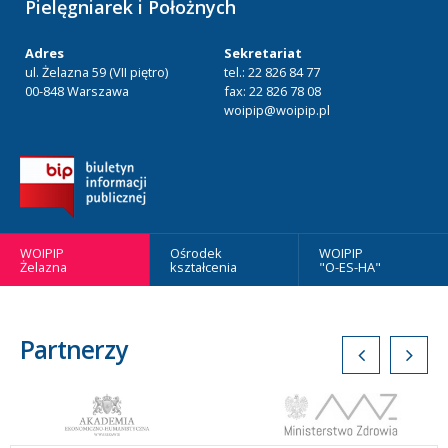
Pielęgniarek i Położnych
Adres
Sekretariat
ul. Żelazna 59 (VII piętro)
tel.: 22 826 84 77
00-848 Warszawa
fax: 22 826 78 08
woipip@woipip.pl
WOIPIP
Ośrodek
WOIPIP
Żelazna
kształcenia
"O-ES-HA"
Partnerzy