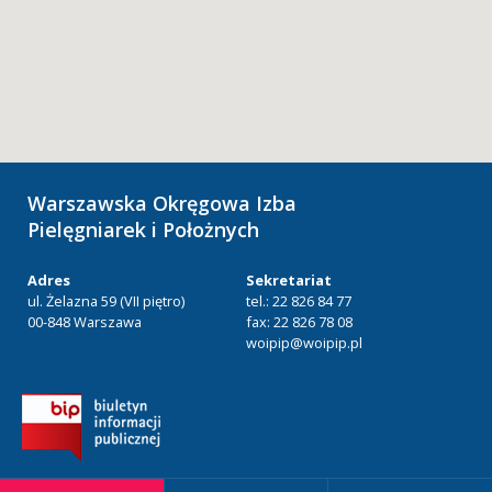
Warszawska Okręgowa Izba
Pielęgniarek i Położnych
Adres
Sekretariat
ul. Żelazna 59 (VII piętro)
tel.: 22 826 84 77
00-848 Warszawa
fax: 22 826 78 08
woipip@woipip.pl