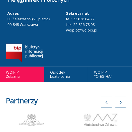
Adres
Sekretariat
ul. Żelazna 59 (VII piętro)
tel.: 22 826 84 77
00-848 Warszawa
fax: 22 826 78 08
woipip@woipip.pl
WOIPIP
Ośrodek
WOIPIP
Żelazna
kształcenia
"O-ES-HA"
Partnerzy