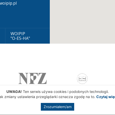
oipip.pl
WOIPIP
"O-ES-HA"
UWAGA!
Ten serwis używa cookies i podobnych technologii.
ak zmiany ustawienia przeglądarki oznacza zgodę na to.
Czytaj wię
Zrozumiałem/am
gowa Izba Pielęgniarek i Położnych