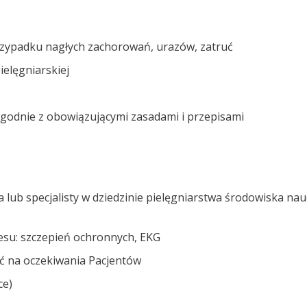
rzypadku nagłych zachorowań, urazów, zatruć
ielęgniarskiej
godnie z obowiązującymi zasadami i przepisami
 lub specjalisty w dziedzinie pielęgniarstwa środowiska na
resu: szczepień ochronnych, EKG
ść na oczekiwania Pacjentów
ce)