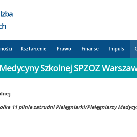
Izba
ych
lności
Kształcenie
Prawo
Finanse
Impuls
O
zy Medycyny Szkolnej SPZOZ Warsza
olnej
łka 11 pilnie zatrudni Pielęgniarki/Pielęgniarzy Medycy