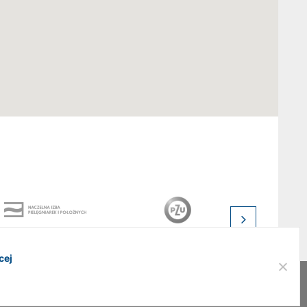
cej
Realizacja:
addslashes.pl