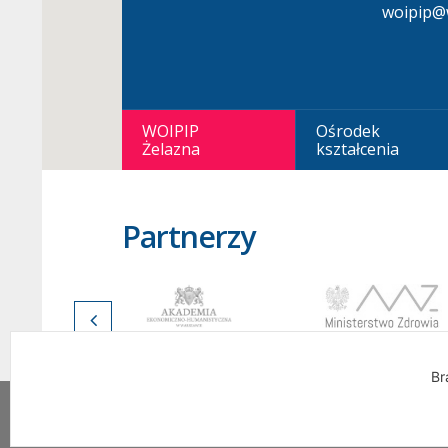
woipip@w
WOIPIP
Ośrodek
Żelazna
kształcenia
Partnerzy
Br
Wszelkie Prawa Zastrzeżone. Warszawska Okrę