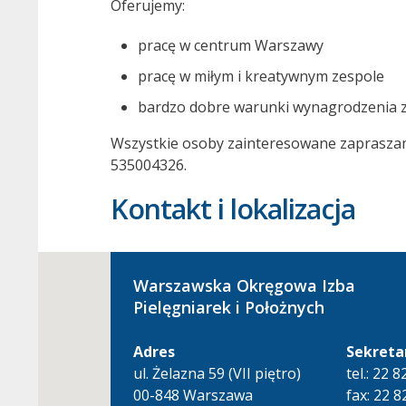
Oferujemy:
pracę w centrum Warszawy
pracę w miłym i kreatywnym zespole
bardzo dobre warunki wynagrodzenia za
Wszystkie osoby zainteresowane zapraszamy
535004326.
Kontakt i lokalizacja
Warszawska Okręgowa Izba
Pielęgniarek i Położnych
Adres
Sekreta
ul. Żelazna 59 (VII piętro)
tel.: 22 
00-848 Warszawa
fax: 22 8