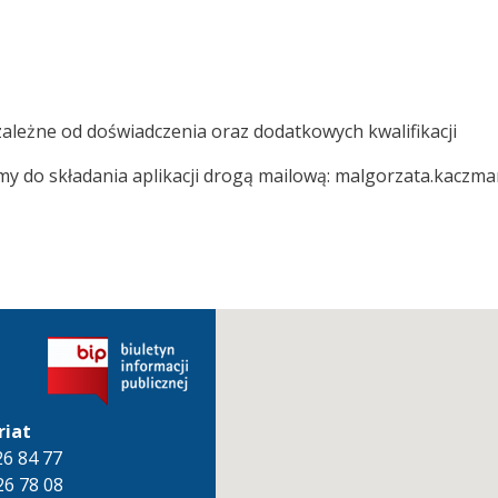
leżne od doświadczenia oraz dodatkowych kwalifikacji
 do składania aplikacji drogą mailową: malgorzata.kaczmar
riat
826 84 77
26 78 08