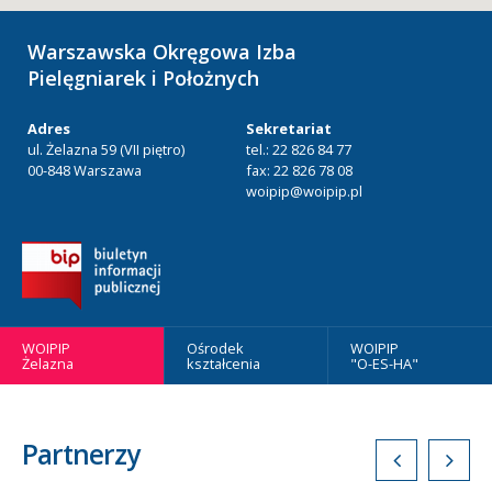
Warszawska Okręgowa Izba
Pielęgniarek i Położnych
Adres
Sekretariat
ul. Żelazna 59 (VII piętro)
tel.: 22 826 84 77
00-848 Warszawa
fax: 22 826 78 08
woipip@woipip.pl
WOIPIP
Ośrodek
WOIPIP
Żelazna
kształcenia
"O-ES-HA"
Partnerzy