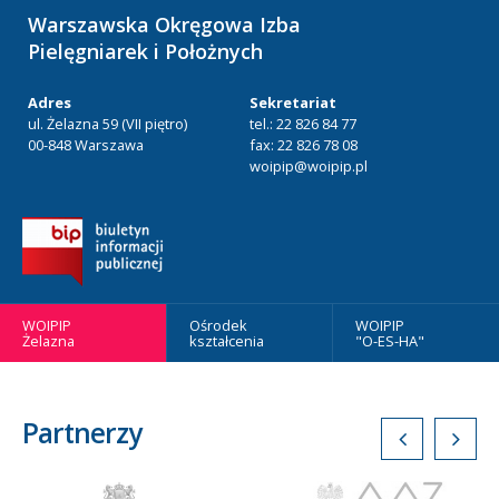
Warszawska Okręgowa Izba
Pielęgniarek i Położnych
Adres
Sekretariat
ul. Żelazna 59 (VII piętro)
tel.: 22 826 84 77
00-848 Warszawa
fax: 22 826 78 08
woipip@woipip.pl
WOIPIP
Ośrodek
WOIPIP
Żelazna
kształcenia
"O-ES-HA"
Partnerzy