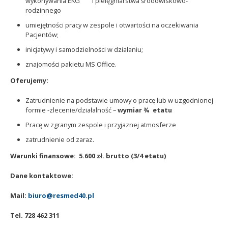
wykonywania EKG i pielęgniarstwa środowiskowo-
rodzinnego
umiejętności pracy w zespole i otwartości na oczekiwania
Pacjentów;
inicjatywy i samodzielności w działaniu;
znajomości pakietu MS Office.
Oferujemy:
Zatrudnienie na podstawie umowy o pracę lub w uzgodnionej
formie -zlecenie/działalność –
wymiar ¾ etatu
Pracę w zgranym zespole i przyjaznej atmosferze
zatrudnienie od zaraz.
Warunki finansowe: 5.600 zł. brutto (3/4 etatu)
Dane kontaktowe:
Mail:
biuro@resmed40.pl
Tel. 728 462 311