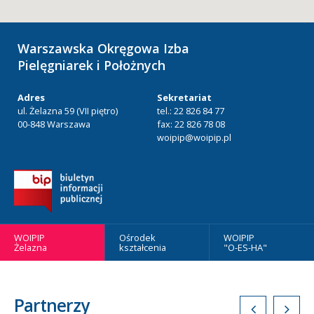
Warszawska Okręgowa Izba
Pielęgniarek i Położnych
Adres
Sekretariat
ul. Żelazna 59 (VII piętro)
tel.: 22 826 84 77
00-848 Warszawa
fax: 22 826 78 08
woipip@woipip.pl
WOIPIP
Ośrodek
WOIPIP
Żelazna
kształcenia
"O-ES-HA"
Partnerzy