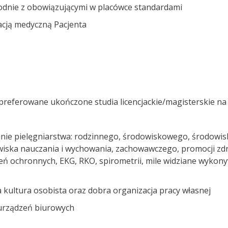
odnie z obowiązującymi w placówce standardami
cją medyczną Pacjenta
 preferowane ukończone studia licencjackie/magisterskie na
zinie pielęgniarstwa: rodzinnego, środowiskowego, środowi
wiska nauczania i wychowania, zachowawczego, promocji zdr
pień ochronnych, EKG, RKO, spirometrii, mile widziane wyko
a kultura osobista oraz dobra organizacja pracy własnej
urządzeń biurowych