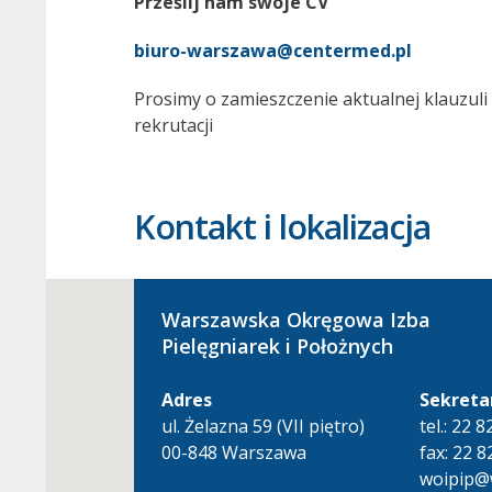
Prześlij nam swoje CV
biuro-warszawa@centermed.pl
Prosimy o zamieszczenie aktualnej klauzuli
rekrutacji
Kontakt i lokalizacja
Warszawska Okręgowa Izba
Pielęgniarek i Położnych
Adres
Sekreta
ul. Żelazna 59 (VII piętro)
tel.: 22 
00-848 Warszawa
fax: 22 8
woipip@w