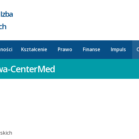
Izba
ych
lności
Kształcenie
Prawo
Finanse
Impuls
O
owa-CenterMed
skich