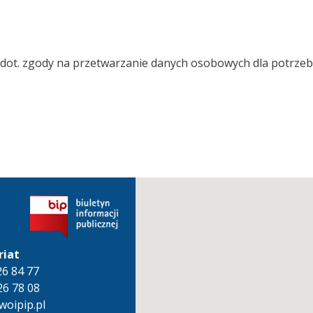
 dot. zgody na przetwarzanie danych osobowych dla potrzeb 
riat
826 84 77
26 78 08
oipip.pl