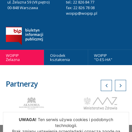
ul. Żelazna 59 (VII piętro)
tel.: 22 826 84 77
00-848 Warszawa
fax: 22 826 78 08
woipip@woipip.pl
WOIPIP
Ośrodek
WOIPIP
Żelazna
kształcenia
"O-ES-HA"
Partnerzy
UWAGA!
Ten serwis używa cookies i podobnych
technologii.
Brak zmiany ustawienia przeglądarki oznacza zgodę na