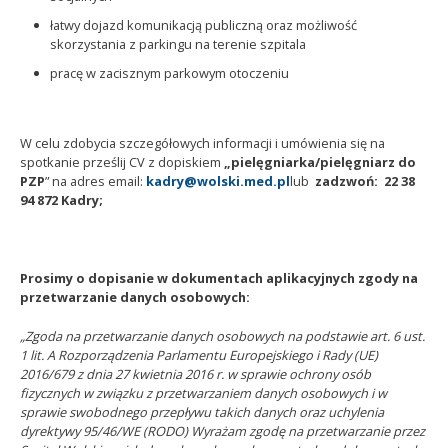
łatwy dojazd komunikacją publiczną oraz możliwość
skorzystania z parkingu na terenie szpitala
pracę w zacisznym parkowym otoczeniu
W celu zdobycia szczegółowych informacji i umówienia się na
spotkanie prześlij CV z dopiskiem
„pielęgniarka/pielęgniarz do
PZP
” na adres email:
kadry@wolski.med.pl
lub
zadzwoń:
22 38
94 872 Kadry
;
Prosimy o dopisanie w dokumentach aplikacyjnych zgody na
przetwarzanie danych osobowych:
„Zgoda na przetwarzanie danych osobowych na podstawie art. 6 ust.
1 lit. A Rozporządzenia Parlamentu Europejskiego i Rady (UE)
2016/679 z dnia 27 kwietnia 2016 r. w sprawie ochrony osób
fizycznych w związku z przetwarzaniem danych osobowych i w
sprawie swobodnego przepływu takich danych oraz uchylenia
dyrektywy 95/46/WE (RODO) Wyrażam zgodę na przetwarzanie przez