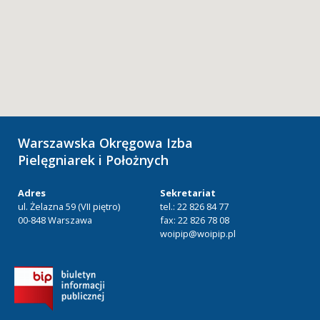
Warszawska Okręgowa Izba
Pielęgniarek i Położnych
Adres
Sekretariat
ul. Żelazna 59 (VII piętro)
tel.: 22 826 84 77
00-848 Warszawa
fax: 22 826 78 08
woipip@woipip.pl