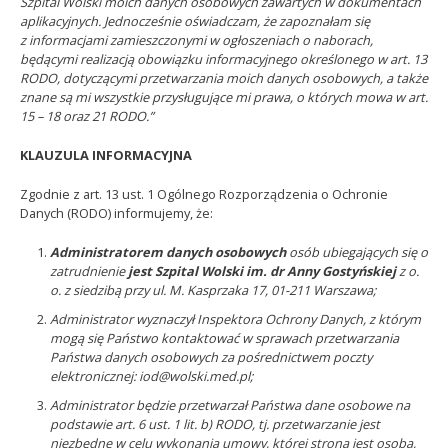
Szpital Wolski moich danych osobowych zawartych w dokumentach
aplikacyjnych. Jednocześnie oświadczam, że zapoznałam się
z informacjami zamieszczonymi w ogłoszeniach o naborach,
będącymi realizacją obowiązku informacyjnego określonego w art. 13
RODO, dotyczącymi przetwarzania moich danych osobowych, a także
znane są mi wszystkie przysługujące mi prawa, o których mowa w art.
15 – 18 oraz 21 RODO.”
KLAUZULA INFORMACYJNA
Zgodnie z art. 13 ust. 1 Ogólnego Rozporządzenia o Ochronie
Danych (RODO) informujemy, że:
Administratorem danych osobowych
osób ubiegających się o
zatrudnienie
jest Szpital Wolski im. dr Anny Gostyńskiej
z o.
o. z siedzibą przy ul. M. Kasprzaka 17, 01-211 Warszawa;
Administrator wyznaczył Inspektora Ochrony Danych, z którym
mogą się Państwo kontaktować w sprawach przetwarzania
Państwa danych osobowych za pośrednictwem poczty
elektronicznej: iod@wolski.med.pl;
Administrator będzie przetwarzał Państwa dane osobowe na
podstawie art. 6 ust. 1 lit. b) RODO, tj. przetwarzanie jest
niezbędne w celu wykonania umowy, której stroną jest osoba,