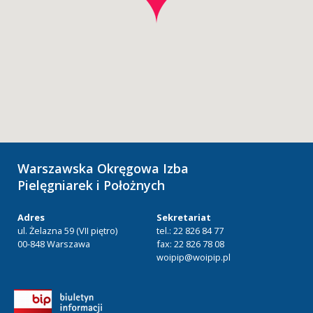
Warszawska Okręgowa Izba
Pielęgniarek i Położnych
Adres
Sekretariat
ul. Żelazna 59 (VII piętro)
tel.: 22 826 84 77
00-848 Warszawa
fax: 22 826 78 08
woipip@woipip.pl