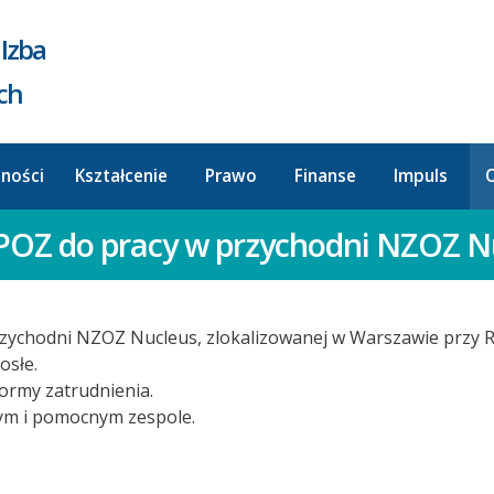
Izba
ych
lności
Kształcenie
Prawo
Finanse
Impuls
O
 POZ do pracy w przychodni NZOZ N
rzychodni NZOZ Nucleus, zlokalizowanej w Warszawie przy R
osłe.
ormy zatrudnienia.
łym i pomocnym zespole.