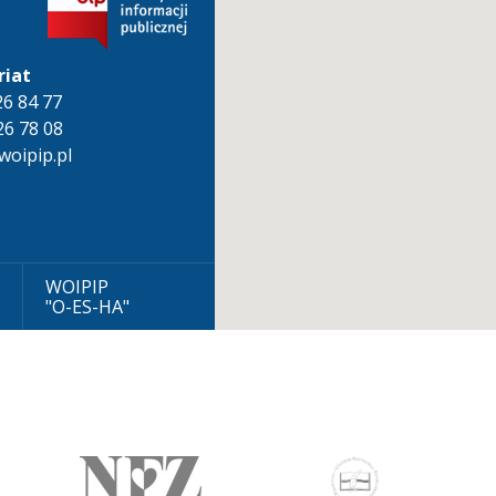
riat
826 84 77
26 78 08
oipip.pl
WOIPIP
"O-ES-HA"