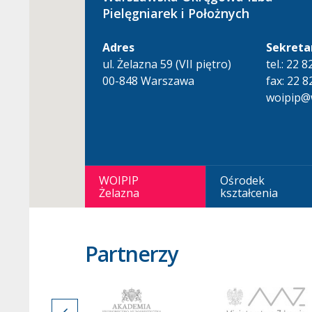
Pielęgniarek i Położnych
Adres
Sekreta
ul. Żelazna 59 (VII piętro)
tel.: 22 
00-848 Warszawa
fax: 22 8
woipip@w
WOIPIP
Ośrodek
Żelazna
kształcenia
Partnerzy