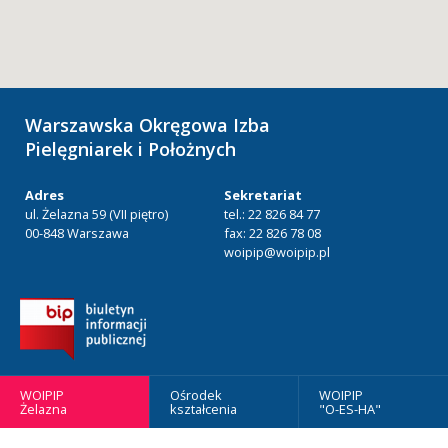
Warszawska Okręgowa Izba
Pielęgniarek i Położnych
Adres
Sekretariat
ul. Żelazna 59 (VII piętro)
tel.: 22 826 84 77
00-848 Warszawa
fax: 22 826 78 08
woipip@woipip.pl
WOIPIP
Ośrodek
WOIPIP
Żelazna
kształcenia
"O-ES-HA"