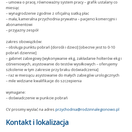
– umowa o pracę, równoważny system pracy – grafik ustalany co
miesiąc
– wynagrodzenie zgodnie z oficjalną siatką płac
– mała, kameralna przychodnia prywatna – pacjenci komercyjni i
abonamentowi
– przyjazny zespół
zakres obowiązków:
– obsługa punktu pobrań [dorośli i dzieci] [obecnie jest to 0-10
pobrań dziennie]
– gabinet zabiegowy [wykonywanie ekg, zakładanie holterów ekg i
ciśnieniowych, asystowanie do testów wysiłkowych – oferujemy
szkolenie w tym zakresie przy braku doświadczenia]
– raz w miesiącu asystowanie do małych zabiegów urologicznych
– mile widziane kwalifikacje do szczepienia
wymagane:
– doświadczenie w punkcie pobrań
CV prosimy wysłać na adres
przychodnia@rodzinnalegionowo.pl
Kontakt i lokalizacja