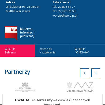
Adres
Sekretariat
ul. Żelazna 59 (VII piętro)
tel.: 22 826 84 77
00-848 Warszawa
fax: 22 826 78 08
woipip@woipip.pl
WOIPIP
Ośrodek
WOIPIP
Żelazna
kształcenia
"O-ES-HA"
Partnerzy
UWAGA!
Ten serwis używa cookies i podobnych
technologii.