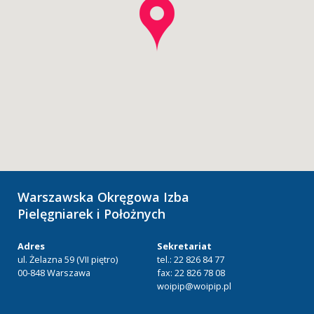
Warszawska Okręgowa Izba
Pielęgniarek i Położnych
Adres
Sekretariat
ul. Żelazna 59 (VII piętro)
tel.: 22 826 84 77
00-848 Warszawa
fax: 22 826 78 08
woipip@woipip.pl