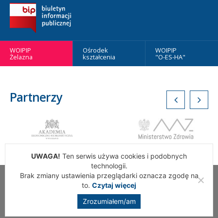
WOIPIP
Ośrodek
WOIPIP
Żelazna
kształcenia
"O-ES-HA"
Partnerzy
UWAGA!
Ten serwis używa cookies i podobnych
technologii.
Brak zmiany ustawienia przeglądarki oznacza zgodę na
Wszelkie Prawa Zastrzeżone. Warszawska Okręgowa Izba
to.
Czytaj więcej
Pielęgniarek i Położnych
Zrozumiałem/am
Realizacja:
addslashes.pl