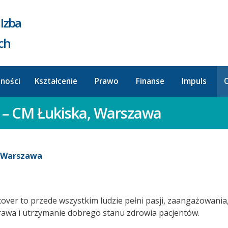
Izba
ych
lności
Kształcenie
Prawo
Finanse
Impuls
O
rz – CM Łukiska, Warszawa
, Warszawa
cover to przede wszystkim ludzie pełni pasji, zaangażowania, 
prawa i utrzymanie dobrego stanu zdrowia pacjentów.