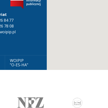
riat
826 84 77
26 78 08
oipip.pl
WOIPIP
"O-ES-HA"