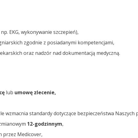
np. EKG, wykonywanie szczepień),
ęgniarskich zgodnie z posiadanymi kompetencjami,
ekarskich oraz nadzór nad dokumentacją medyczną.
cę
lub
umowę zlecenie,
ągle wzmacnia standardy dotyczące bezpieczeństwa Naszych
e zmianowym
12-godzinnym
,
h przez Medicover,