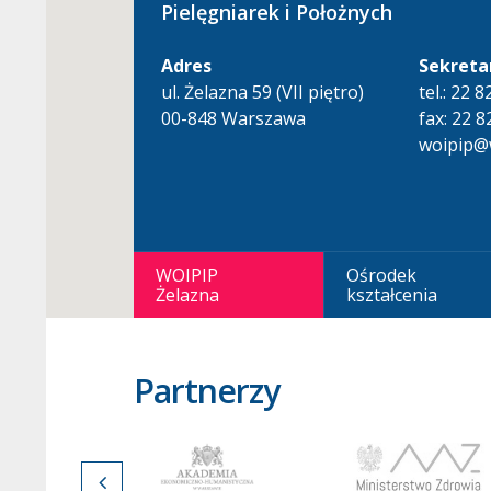
Pielęgniarek i Położnych
Adres
Sekreta
ul. Żelazna 59 (VII piętro)
tel.: 22 
00-848 Warszawa
fax: 22 8
woipip@w
WOIPIP
Ośrodek
Żelazna
kształcenia
Partnerzy