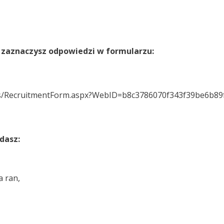
 i zaznaczysz odpowiedzi w formularzu:
tes/RecruitmentForm.aspx?WebID=b8c3786070f343f39be6b89
dasz:
a ran,