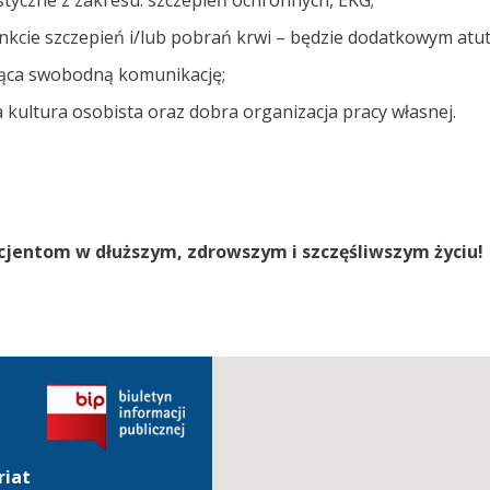
styczne z zakresu: szczepień ochronnych, EKG;
nkcie szczepień i/lub pobrań krwi – będzie dodatkowym atu
jąca swobodną komunikację;
 kultura osobista oraz dobra organizacja pracy własnej.
cjentom w dłuższym, zdrowszym i szczęśliwszym życiu!
riat