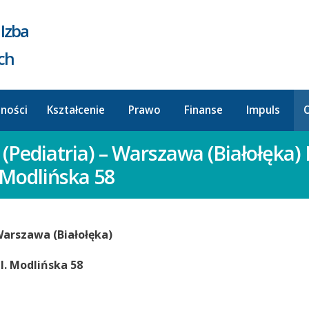
Izba
ych
lności
Kształcenie
Prawo
Finanse
Impuls
O
 ​ (Pediatria) – Warszawa (Białołęk
Modlińska 58
 Warszawa (Białołęka)
l. Modlińska 58