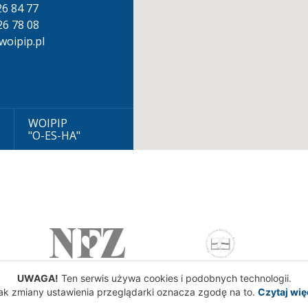
826 84 77
26 78 08
oipip.pl
WOIPIP
"O-ES-HA"
UWAGA!
Ten serwis używa cookies i podobnych technologii.
ak zmiany ustawienia przeglądarki oznacza zgodę na to.
Czytaj wię