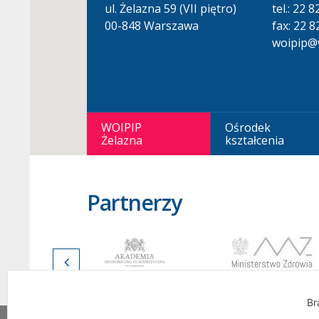
ul. Żelazna 59 (VII piętro)
tel.: 22 
00-848 Warszawa
fax: 22 8
woipip@w
WOIPIP
Ośrodek
Żelazna
kształcenia
Partnerzy
Br