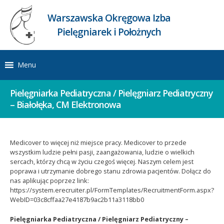
Warszawska Okręgowa Izba
Pielęgniarek i Położnych
Menu
Pielęgniarka Pediatryczna / Pielęgniarz Pediatryczny
– Białołęka, CM Elektronowa
Medicover to więcej niż miejsce pracy. Medicover to przede
wszystkim ludzie pełni pasji, zaangażowania, ludzie o wielkich
sercach, którzy chcą w życiu czegoś więcej. Naszym celem jest
poprawa i utrzymanie dobrego stanu zdrowia pacjentów. Dołącz do
nas aplikując poprzez link:
https://system.erecruiter.pl/FormTemplates/RecruitmentForm.aspx?
WebID=03c8cffaa27e4187b9ac2b11a3118bb0
Pielęgniarka Pediatryczna / Pielęgniarz Pediatryczny –