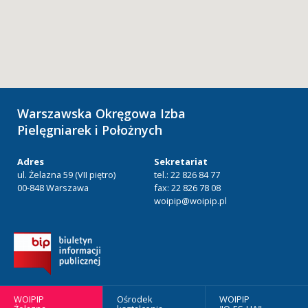
Warszawska Okręgowa Izba
Pielęgniarek i Położnych
Adres
Sekretariat
ul. Żelazna 59 (VII piętro)
tel.: 22 826 84 77
00-848 Warszawa
fax: 22 826 78 08
woipip@woipip.pl
WOIPIP
Ośrodek
WOIPIP