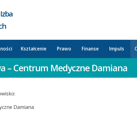
Izba
ych
lności
Kształcenie
Prawo
Finanse
Impuls
O
wa – Centrum Medyczne Damiana
wisko:
yczne Damiana