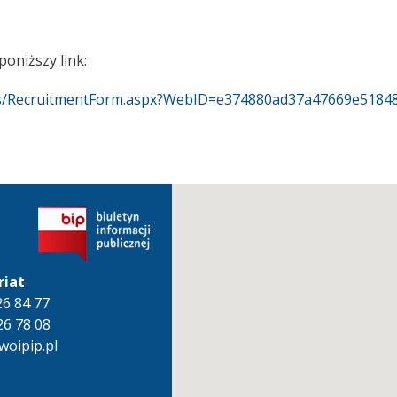
oniższy link:
ates/RecruitmentForm.aspx?WebID=e374880ad37a47669e5184
riat
826 84 77
26 78 08
oipip.pl