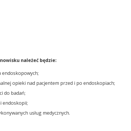
nowisku należeć będzie:
ch endoskopowych;
lnej opieki nad pacjentem przed i po endoskopiach;
ci do badań;
i endoskopii;
wykonywanych usług medycznych.