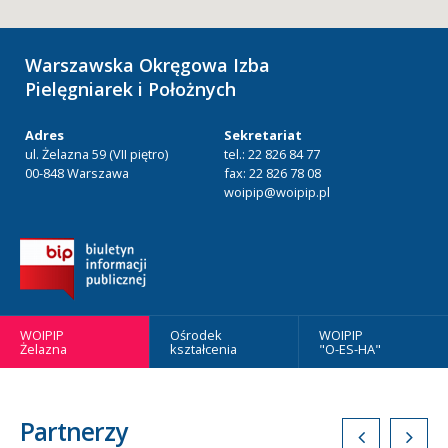
Warszawska Okręgowa Izba
Pielęgniarek i Położnych
Adres
Sekretariat
ul. Żelazna 59 (VII piętro)
tel.: 22 826 84 77
00-848 Warszawa
fax: 22 826 78 08
woipip@woipip.pl
WOIPIP
Ośrodek
WOIPIP
Żelazna
kształcenia
"O-ES-HA"
Partnerzy