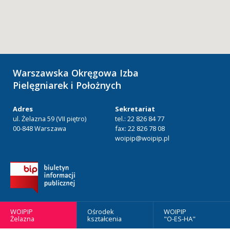
Warszawska Okręgowa Izba
Pielęgniarek i Położnych
Adres
Sekretariat
ul. Żelazna 59 (VII piętro)
tel.: 22 826 84 77
00-848 Warszawa
fax: 22 826 78 08
woipip@woipip.pl
WOIPIP
Ośrodek
WOIPIP
Żelazna
kształcenia
"O-ES-HA"