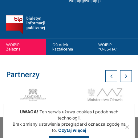
woipip@woipip.pl
WOIPIP
Ośrodek
WOIPIP
Żelazna
kształcenia
"O-ES-HA"
Partnerzy
UWAGA!
Ten serwis używa cookies i podobnych
technologii.
Brak zmiany ustawienia przeglądarki oznacza zgodę na
Wszelkie Prawa Zastrzeżone. Warszawska Okręgowa Izba
to.
Czytaj więcej
Pielęgniarek i Położnych