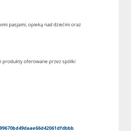
imi pasjami, opieką nad dziećmi oraz
i i produkty oferowane przez spółki
399670bd49daae66d42061dfdbbb