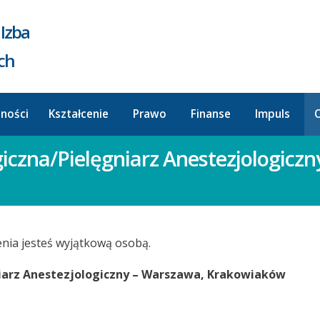
Izba
ych
lności
Kształcenie
Prawo
Finanse
Impuls
O
giczna/Pielęgniarz Anestezjologicz
enia jesteś wyjątkową osobą.
niarz Anestezjologiczny – Warszawa, Krakowiaków