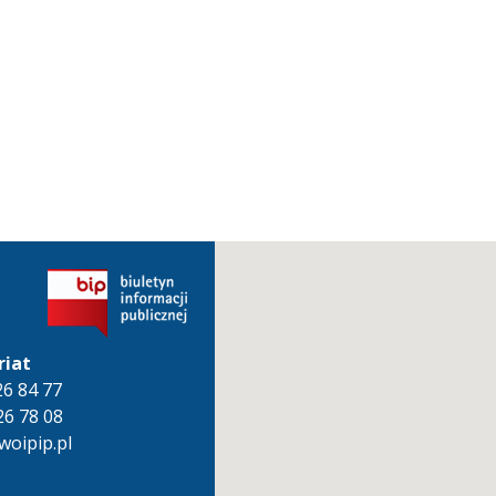
riat
826 84 77
26 78 08
oipip.pl