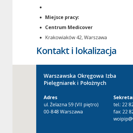
Miejsce pracy:
Centrum Medicover
Krakowiaków 42, Warszawa
Kontakt i lokalizacja
Warszawska Okręgowa Izba
Pielęgniarek i Położnych
Adres
Sekreta
ul. Żelazna 59 (VII piętro)
tel.: 22 
00-848 Warszawa
fax: 22 8
woipip@w