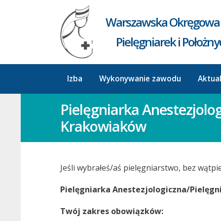
Warszawska Okręgowa 
Pielęgniarek i Położn
Izba
Wykonywanie zawodu
Aktua
Pielęgniarka Anestezjolo
Krakowiaków​
Jeśli wybrałeś/aś pielęgniarstwo, bez wątpi
Pielęgniarka Anestezjologiczna/Pielęg
Twój zakres obowiązków: