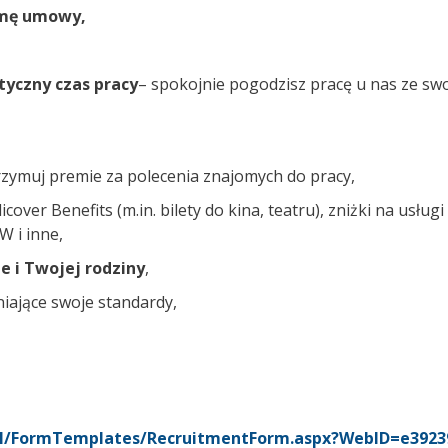
rmę umowy,
tyczny czas pracy
– spokojnie pogodzisz pracę u nas ze swo
rzymuj premie za polecenia znajomych do pracy,
over Benefits (m.in. bilety do kina, teatru), zniżki na usług
 i inne,
e i Twojej rodziny
,
iające swoje standardy,
r.pl/FormTemplates/RecruitmentForm.aspx?WebID=e392