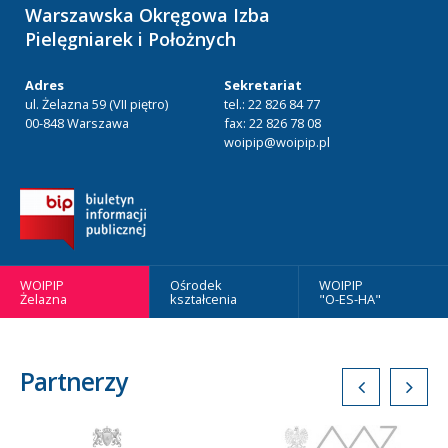
Warszawska Okręgowa Izba
Pielęgniarek i Położnych
Adres
Sekretariat
ul. Żelazna 59 (VII piętro)
tel.: 22 826 84 77
00-848 Warszawa
fax: 22 826 78 08
woipip@woipip.pl
WOIPIP
Ośrodek
WOIPIP
Żelazna
kształcenia
"O-ES-HA"
Partnerzy