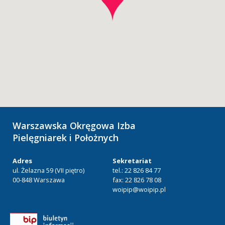
Warszawska Okręgowa Izba
Pielęgniarek i Położnych
Adres
Sekretariat
ul. Żelazna 59 (VII piętro)
tel.: 22 826 84 77
00-848 Warszawa
fax: 22 826 78 08
woipip@woipip.pl