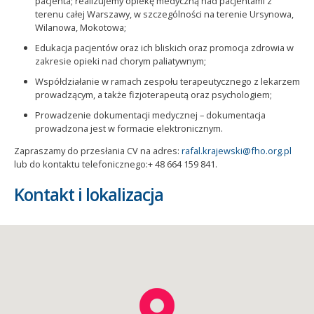
pacjenta; realizujemy opiekę medyczną nad pacjentami z
terenu całej Warszawy, w szczególności na terenie Ursynowa,
Wilanowa, Mokotowa;
Edukacja pacjentów oraz ich bliskich oraz promocja zdrowia w
zakresie opieki nad chorym paliatywnym;
Współdziałanie w ramach zespołu terapeutycznego z lekarzem
prowadzącym, a także fizjoterapeutą oraz psychologiem;
Prowadzenie dokumentacji medycznej – dokumentacja
prowadzona jest w formacie elektronicznym.
Zapraszamy do przesłania CV na adres:
rafal.krajewski@fho.org.pl
lub do kontaktu telefonicznego:+ 48 664 159 841.
Kontakt i lokalizacja