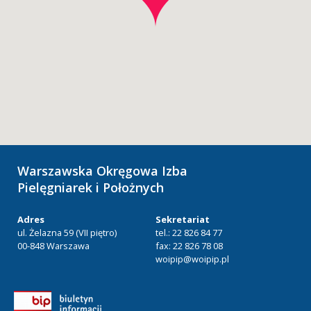
Warszawska Okręgowa Izba
Pielęgniarek i Położnych
Adres
Sekretariat
ul. Żelazna 59 (VII piętro)
tel.: 22 826 84 77
00-848 Warszawa
fax: 22 826 78 08
woipip@woipip.pl