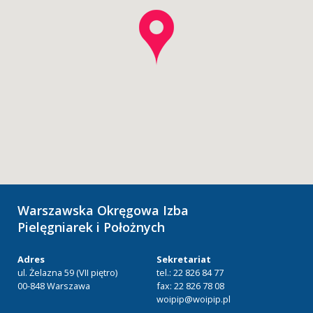
Warszawska Okręgowa Izba
Pielęgniarek i Położnych
Adres
Sekretariat
ul. Żelazna 59 (VII piętro)
tel.: 22 826 84 77
00-848 Warszawa
fax: 22 826 78 08
woipip@woipip.pl