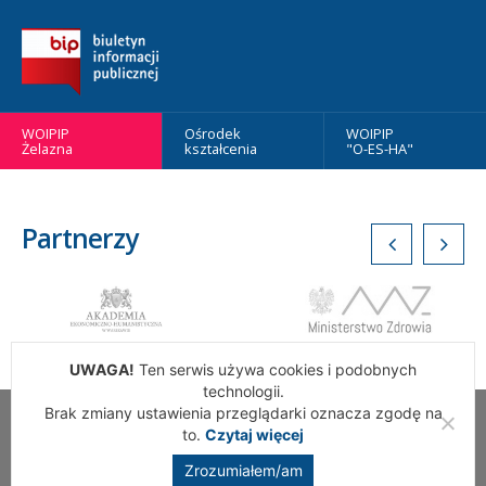
WOIPIP
Ośrodek
WOIPIP
Żelazna
kształcenia
"O-ES-HA"
Partnerzy
UWAGA!
Ten serwis używa cookies i podobnych
technologii.
Brak zmiany ustawienia przeglądarki oznacza zgodę na
Wszelkie Prawa Zastrzeżone. Warszawska Okręgowa Izba
to.
Czytaj więcej
Pielęgniarek i Położnych
Zrozumiałem/am
Realizacja:
addslashes.pl