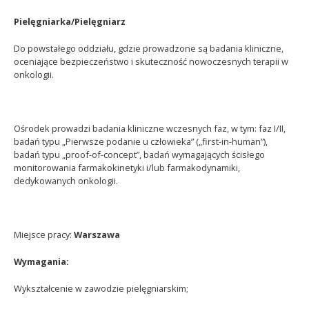
Pielęgniarka/Pielęgniarz
Do powstałego oddziału, gdzie prowadzone są badania kliniczne,
oceniające bezpieczeństwo i skuteczność nowoczesnych terapii w
onkologii.
Ośrodek prowadzi badania kliniczne wczesnych faz, w tym: faz I/II,
badań typu „Pierwsze podanie u człowieka” („first-in-human”),
badań typu „proof-of-concept”, badań wymagających ścisłego
monitorowania farmakokinetyki i/lub farmakodynamiki,
dedykowanych onkologii.
Miejsce pracy:
Warszawa
Wymagania:
Wykształcenie w zawodzie pielęgniarskim;