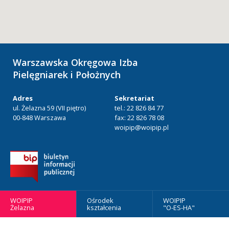
Warszawska Okręgowa Izba
Pielęgniarek i Położnych
Adres
Sekretariat
ul. Żelazna 59 (VII piętro)
tel.: 22 826 84 77
00-848 Warszawa
fax: 22 826 78 08
woipip@woipip.pl
WOIPIP
Ośrodek
WOIPIP
Żelazna
kształcenia
"O-ES-HA"