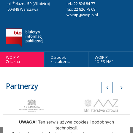
ul. Żelazna 59 (VII piętro)
tel.: 22 826 84 77
00-848 Warszawa
fax: 22 826 78 08
woipip@woipip.pl
WOIPIP
Ośrodek
WOIPIP
Żelazna
kształcenia
"O-ES-HA"
Partnerzy
UWAGA!
Ten serwis używa cookies i podobnych
technologii.