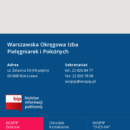
Warszawska Okręgowa Izba
Pielęgniarek i Położnych
Adres
Sekretariat
ul. Żelazna 59 (VII piętro)
tel.: 22 826 84 77
00-848 Warszawa
fax: 22 826 78 08
woipip@woipip.pl
WOIPIP
Ośrodek
WOIPIP
Żelazna
kształcenia
"O-ES-HA"