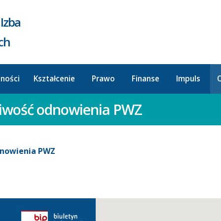
Izba
ych
lności
Kształcenie
Prawo
Finanse
Impuls
O
żliwość odnowienia PWZ
odnowienia PWZ