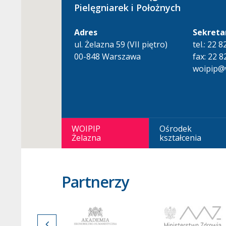
Pielęgniarek i Położnych
Adres
Sekreta
ul. Żelazna 59 (VII piętro)
tel.: 22 
00-848 Warszawa
fax: 22 8
woipip@w
WOIPIP
Ośrodek
Żelazna
kształcenia
Partnerzy