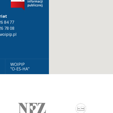
riat
826 84 77
26 78 08
oipip.pl
WOIPIP
"O-ES-HA"