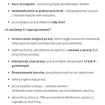
kurs szczepień
– inne kursy będą dodatkowym atutem,
doświadczenie w pobieraniu krwi
– doświadczenie w pracy
z dziećmi będzie mile widziane,
poszukujesz pracy stałej na
cały etat
.
Co możemy Ci zaproponować?
nowoczesne miejsce pracy
, które ciągle wzmacnia standardy
dotyczące bezpieczeństwa Naszych pracowników,
stabilną formę zatrudnienia w oparciu o
umowę o pracę
(lub
inną formę umowy),
elastyczny czas pracy
, pracę w trybie zmianowym
12 lub 8 –
godzinnym
,
finansowanie kursów
specjalistycznych przez Medicover,
dobrą organizację pracy,
jasną ścieżkę rozwoju – zdobyta wiedza i
doświadczenie realnie przekłada się na możliwość awansu,
atmosferę, którą aż 70% pracowników Medicover uważa za
największy atut firmy.