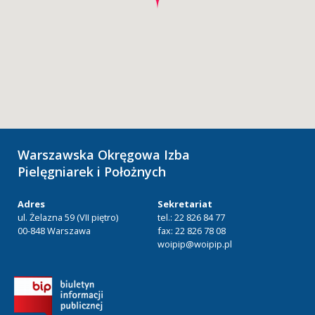
Warszawska Okręgowa Izba
Pielęgniarek i Położnych
Adres
Sekretariat
ul. Żelazna 59 (VII piętro)
tel.: 22 826 84 77
00-848 Warszawa
fax: 22 826 78 08
woipip@woipip.pl