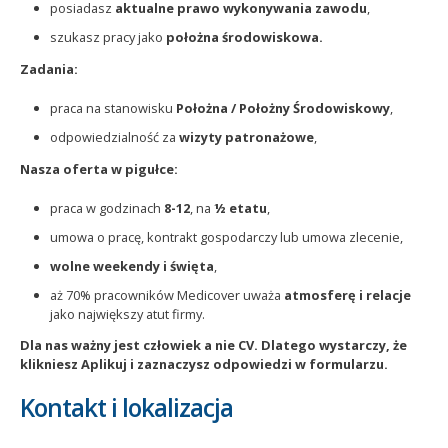
posiadasz
aktualne prawo wykonywania zawodu
,
szukasz pracy jako
położna środowiskowa.
Zadania:
praca na stanowisku
Położna / Położny Środowiskowy
,
odpowiedzialność za
wizyty patronażowe
,
Nasza oferta w pigułce:
praca w godzinach
8-12
, na
½ etatu
,
umowa o pracę, kontrakt gospodarczy lub umowa zlecenie,
wolne weekendy i święta
,
aż 70% pracowników Medicover uważa
atmosferę i relacje
jako największy atut firmy.
Dla nas ważny jest człowiek a nie CV. Dlatego wystarczy, że
klikniesz Aplikuj i zaznaczysz odpowiedzi w formularzu.
Kontakt i lokalizacja