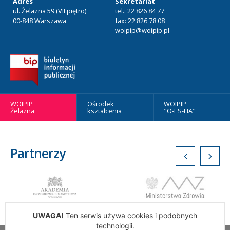
Adres
Sekretariat
ul. Żelazna 59 (VII piętro)
tel.: 22 826 84 77
00-848 Warszawa
fax: 22 826 78 08
woipip@woipip.pl
WOIPIP
Ośrodek
WOIPIP
Żelazna
kształcenia
"O-ES-HA"
Partnerzy
UWAGA!
Ten serwis używa cookies i podobnych
technologii.