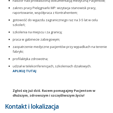
nadzór nad prowadzoną dokumentacją medyczną Pacjentów;
zakres pracy Pielęgniarki MP: wizytacja stanowisk pracy,
raportowanie, współpraca z Kontrahentem;
gotowość do wyjazdu zagranicznego raz na 3-5 lat w celu
szkoleń;
szkolenia na miejscu i za granicą;
praca w gabinecie zabiegowym;
zaopatrzenie medyczne pacjentów przy wypadkach na terenie
fabryki;
profilaktyka zdrowotna;
udział w telekonferencjach, szkoleniach działowych.
APLIKUJ TUTAJ
Zgłoś się już dziś. Razem pomagajmy Pacjentom w
dłuższym, zdrowszym i szczęśliwszym życiu!
Kontakt i lokalizacja