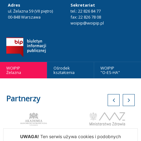
Adres
Sekretariat
ul. Żelazna 59 (VII piętro)
tel.: 22 826 84 77
00-848 Warszawa
fax: 22 826 78 08
woipip@woipip.pl
WOIPIP
Ośrodek
WOIPIP
Żelazna
kształcenia
"O-ES-HA"
Partnerzy
UWAGA!
Ten serwis używa cookies i podobnych