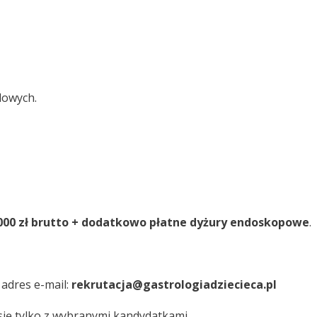
dowych.
000 zł brutto + dodatkowo płatne dyżury endoskopowe
.
 adres e-mail:
rekrutacja@gastrologiadziecieca.pl
ię tylko z wybranymi kandydatkami.