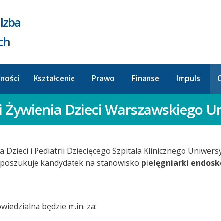
Izba
ych
lności
Kształcenie
Prawo
Finanse
Impuls
O
i i Żywienia Dzieci Warszawskiego
ia Dzieci i Pediatrii Dziecięcego Szpitala Klinicznego Uniwe
poszukuje kandydatek na stanowisko
pielęgniarki endos
edzialna będzie m.in. za: