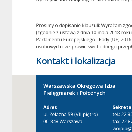
Prosimy o dopisanie klauzuli: Wyrażam zgo
(zgodnie z ustawą z dnia 10 maja 2018 rok
Parlamentu Europejskiego i Rady (UE) 2016
osobowych i w sprawie swobodnego przepły
Kontakt i lokalizacja
Warszawska Okręgowa Izba
Pielęgniarek i Położnych
Adres
Sekreta
ul. Żelazna 59 (VII piętro)
tel.: 22 
00-848 Warszawa
fax: 22 8
woipip@w