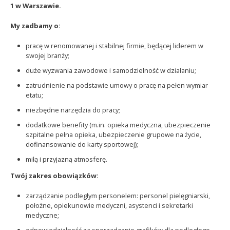
1 w Warszawie.
My zadbamy o:
pracę w renomowanej i stabilnej firmie, będącej liderem w
swojej branży;
duże wyzwania zawodowe i samodzielność w działaniu;
zatrudnienie na podstawie umowy o pracę na pełen wymiar
etatu;
niezbędne narzędzia do pracy;
dodatkowe benefity (m.in. opieka medyczna, ubezpieczenie
szpitalne pełna opieka, ubezpieczenie grupowe na życie,
dofinansowanie do karty sportowej);
miłą i przyjazną atmosferę.
Twój zakres obowiązków:
zarządzanie podległym personelem: personel pielęgniarski,
położne, opiekunowie medyczni, asystenci i sekretarki
medyczne;
odpowiedzialność za sporządzanie grafików dla podległego