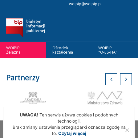
woipip@woipip.pl
WOIPIP
Ośrodek
WOIPIP
Żelazna
kształcenia
"O-ES-HA"
Partnerzy
UWAGA!
Ten serwis używa cookies i podobnych
technologii.
Brak zmiany ustawienia przeglądarki oznacza zgodę na
Wszelkie Prawa Zastrzeżone. Warszawska Okręgowa Izba
to.
Czytaj więcej
Pielęgniarek i Położnych