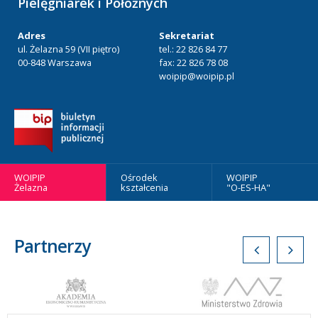
Pielęgniarek i Położnych
Adres
Sekretariat
ul. Żelazna 59 (VII piętro)
tel.: 22 826 84 77
00-848 Warszawa
fax: 22 826 78 08
woipip@woipip.pl
WOIPIP
Ośrodek
WOIPIP
Żelazna
kształcenia
"O-ES-HA"
Partnerzy