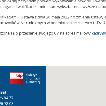
lub położnej z czynnym prawem wykonywania zawodu. Gwar
magane kwalifikacje – minimum wykształcenie wyższe na poz
fikacjami ( Ustawa z dnia 26 maja 2022 r o zmianie ustawy 
owników zatrudnionych w podmiotach leczniczych tj. Dz.U. 
szone są o przesłanie swojego CV na adres mailowy
kadry@c
riat
826 84 77
26 78 08