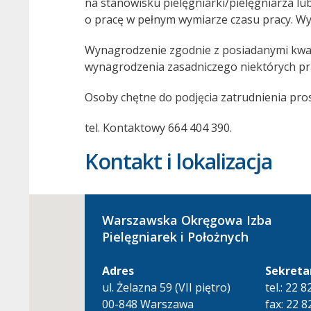
na stanowisku pielęgniarki/pielęgniarza 
o pracę w pełnym wymiarze czasu pracy. Wy
Wynagrodzenie zgodnie z posiadanymi kwali
wynagrodzenia zasadniczego niektórych prac
Osoby chętne do podjęcia zatrudnienia pro
tel. Kontaktowy 664 404 390.
Kontakt i lokalizacja
Warszawska Okręgowa Izba
Pielęgniarek i Położnych
Adres
Sekreta
ul. Żelazna 59 (VII piętro)
tel.: 22 
00-848 Warszawa
fax: 22 8