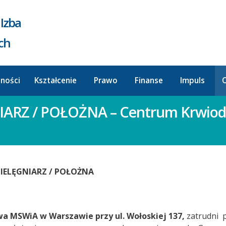
Izba
ych
lności
Kształcenie
Prawo
Finanse
Impuls
O
IARZ / POŁOŻNA – Centrum Krwiod
PIELĘGNIARZ / POŁOŻNA
a MSWiA w Warszawie przy ul. Wołoskiej 137,
zatrudni 