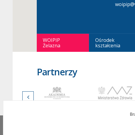
woipip@w
WOIPIP
Ośrodek
Żelazna
kształcenia
Partnerzy
Br
Wszelkie Prawa Zastrzeżone. Warszawska Okrę