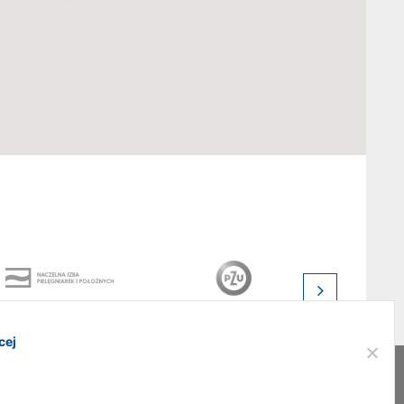
cej
Realizacja:
addslashes.pl