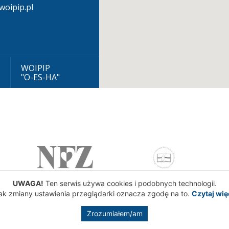
oipip.pl
WOIPIP
"O-ES-HA"
UWAGA!
Ten serwis używa cookies i podobnych technologii.
ak zmiany ustawienia przeglądarki oznacza zgodę na to.
Czytaj wię
Zrozumiałem/am
gowa Izba Pielęgniarek i Położnych