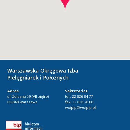
Warszawska Okręgowa Izba
Pielęgniarek i Położnych
Adres
Sekretariat
ul. Żelazna 59 (VII piętro)
tel.: 22 826 84 77
00-848 Warszawa
fax: 22 826 78 08
woipip@woipip.pl