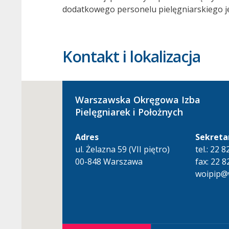
dodatkowego personelu pielęgniarskiego j
Kontakt i lokalizacja
Warszawska Okręgowa Izba
Pielęgniarek i Położnych
Adres
Sekreta
ul. Żelazna 59 (VII piętro)
tel.: 22 
00-848 Warszawa
fax: 22 8
woipip@w