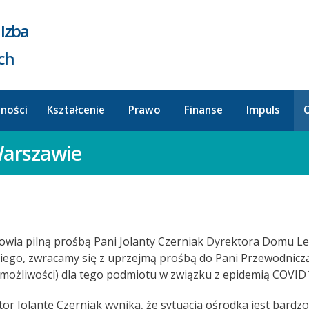
Izba
ych
lności
Kształcenie
Prawo
Finanse
Impuls
O
Warszawie
rowia pilną prośbą Pani Jolanty Czerniak Dyrektora Domu 
ego, zwracamy się z uprzejmą prośbą do Pani Przewodniczące
możliwości) dla tego podmiotu w związku z epidemią COVID
or Jolantę Czerniak wynika, że sytuacja ośrodka jest bardzo