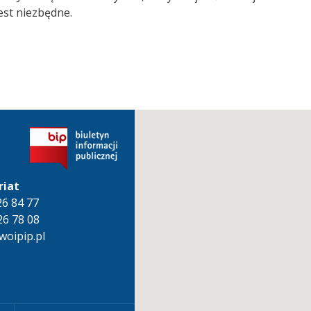
est niezbędne.
riat
826 84 77
26 78 08
oipip.pl