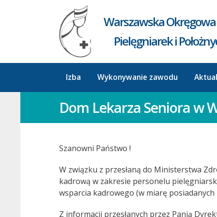
Warszawska Okręgowa 
Pielęgniarek i Położn
Izba
Wykonywanie zawodu
Aktua
Dom Lekarza Seniora w 
Szanowni Państwo !
W związku z przesłaną do Ministerstwa Zd
kadrową w zakresie personelu pielęgniarski
wsparcia kadrowego (w miarę posiadanych 
Z informacji przesłanych przez Panią Dyrekt