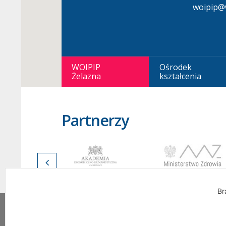
woipip@w
WOIPIP
Ośrodek
Żelazna
kształcenia
Partnerzy
Br
Wszelkie Prawa Zastrzeżone. Warszawska Okrę