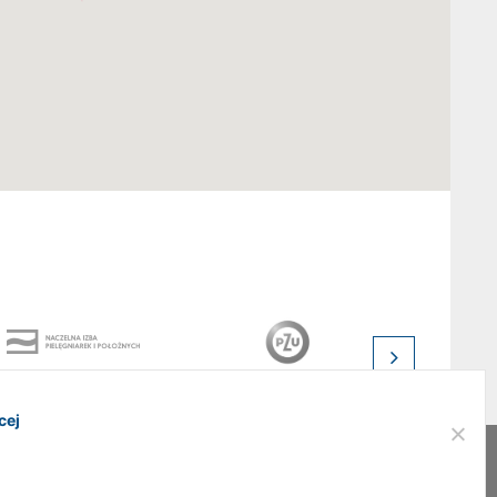
cej
Realizacja:
addslashes.pl