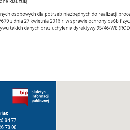
ne klauzulą:
ych osobowych dla potrzeb niezbędnych do realizacji proc
/679 z dnia 27 kwietnia 2016 r. w sprawie ochrony osób fiz
wu takich danych oraz uchylenia dyrektywy 95/46/WE (ROD
riat
826 84 77
26 78 08