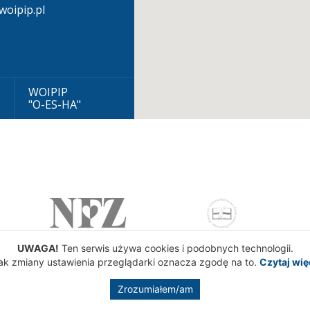
oipip.pl
WOIPIP
"O-ES-HA"
UWAGA!
Ten serwis używa cookies i podobnych technologii.
ak zmiany ustawienia przeglądarki oznacza zgodę na to.
Czytaj wię
Zrozumiałem/am
gowa Izba Pielęgniarek i Położnych