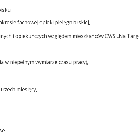
isku:
resie fachowej opieki pielęgniarskiej,
cyjnych i opiekuńczych względem mieszkańców CWS „Na Tar
ia w niepełnym wymiarze czasu pracy),
trzech miesięcy,
we.