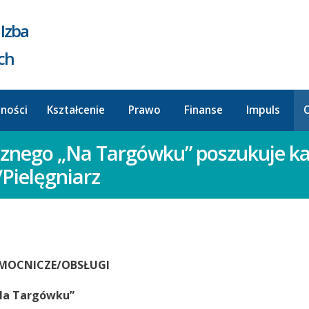
Izba
ych
lności
Kształcenie
Prawo
Finanse
Impuls
O
cznego „Na Targówku” poszukuje k
/Pielęgniarz
MOCNICZE/OBSŁUGI
a Targówku”