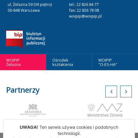
ul. Żelazna 59 (VII piętro)
tel.: 22 826 84 77
00-848 Warszawa
fax: 22 826 78 08
woipip@woipip.pl
WOIPIP
Ośrodek
WOIPIP
Żelazna
kształcenia
"O-ES-HA"
Partnerzy
UWAGA!
Ten serwis używa cookies i podobnych
technologii.