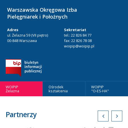
Warszawska Okręgowa Izba
Pielęgniarek i Położnych
Adres
Sekretariat
ul. Żelazna 59 (VII piętro)
tel.: 22 826 84 77
00-848 Warszawa
fax: 22 826 78 08
woipip@woipip.pl
WOIPIP
Ośrodek
WOIPIP
Żelazna
kształcenia
"O-ES-HA"
Partnerzy