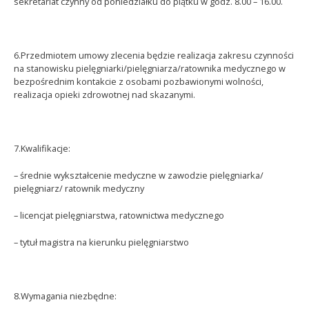
sekretariat czynny od poniedziałku do piątku w godz. 8.00 – 16.00.
6.Przedmiotem umowy zlecenia będzie realizacja zakresu czynności
na stanowisku pielęgniarki/pielęgniarza/ratownika medycznego w
bezpośrednim kontakcie z osobami pozbawionymi wolności,
realizacja opieki zdrowotnej nad skazanymi.
7.Kwalifikacje:
– średnie wykształcenie medyczne w zawodzie pielęgniarka/
pielęgniarz/ ratownik medyczny
– licencjat pielęgniarstwa, ratownictwa medycznego
– tytuł magistra na kierunku pielęgniarstwo
8.Wymagania niezbędne: