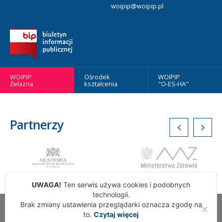
woipip@woipip.pl
WOIPIP
Ośrodek
WOIPIP
Żelazna
kształcenia
"O-ES-HA"
Partnerzy
UWAGA!
Ten serwis używa cookies i podobnych
technologii.
Brak zmiany ustawienia przeglądarki oznacza zgodę na
Wszelkie Prawa Zastrzeżone. Warszawska Okręgowa Izba
to.
Czytaj więcej
Pielęgniarek i Położnych