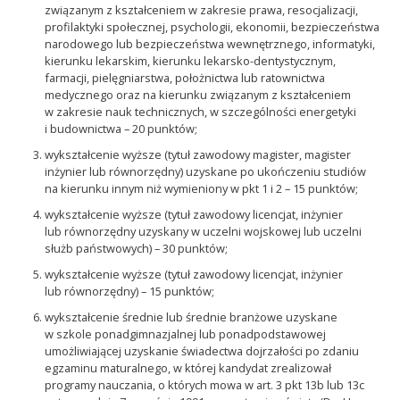
związanym z kształceniem w zakresie prawa, resocjalizacji,
profilaktyki społecznej, psychologii, ekonomii, bezpieczeństwa
narodowego lub bezpieczeństwa wewnętrznego, informatyki,
kierunku lekarskim, kierunku lekarsko-dentystycznym,
farmacji, pielęgniarstwa, położnictwa lub ratownictwa
medycznego oraz na kierunku związanym z kształceniem
w zakresie nauk technicznych, w szczególności energetyki
i budownictwa – 20 punktów;
wykształcenie wyższe (tytuł zawodowy magister, magister
inżynier lub równorzędny) uzyskane po ukończeniu studiów
na kierunku innym niż wymieniony w pkt 1 i 2 – 15 punktów;
wykształcenie wyższe (tytuł zawodowy licencjat, inżynier
lub równorzędny uzyskany w uczelni wojskowej lub uczelni
służb państwowych) – 30 punktów;
wykształcenie wyższe (tytuł zawodowy licencjat, inżynier
lub równorzędny) – 15 punktów;
wykształcenie średnie lub średnie branżowe uzyskane
w szkole ponadgimnazjalnej lub ponadpodstawowej
umożliwiającej uzyskanie świadectwa dojrzałości po zdaniu
egzaminu maturalnego, w której kandydat zrealizował
programy nauczania, o których mowa w art. 3 pkt 13b lub 13c