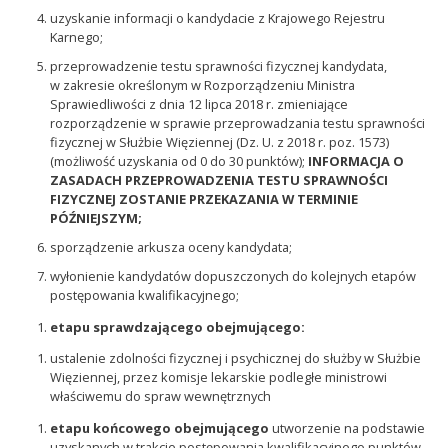
uzyskanie informacji o kandydacie z Krajowego Rejestru
Karnego;
przeprowadzenie testu sprawności fizycznej kandydata,
w zakresie określonym w Rozporządzeniu Ministra
Sprawiedliwości z dnia 12 lipca 2018 r. zmieniające
rozporządzenie w sprawie przeprowadzania testu sprawności
fizycznej w Służbie Więziennej (Dz. U. z 2018 r. poz. 1573)
(możliwość uzyskania od 0 do 30 punktów);
INFORMACJA O
ZASADACH PRZEPROWADZENIA TESTU SPRAWNOŚCI
FIZYCZNEJ ZOSTANIE PRZEKAZANIA W TERMINIE
PÓŹNIEJSZYM;
sporządzenie arkusza oceny kandydata;
wyłonienie kandydatów dopuszczonych do kolejnych etapów
postępowania kwalifikacyjnego;
etapu sprawdzającego obejmującego:
ustalenie zdolności fizycznej i psychicznej do służby w Służbie
Więziennej, przez komisje lekarskie podległe ministrowi
właściwemu do spraw wewnętrznych
etapu końcowego obejmującego
utworzenie na podstawie
uzyskanych w trakcie postępowania kwalifikacyjnego punktów