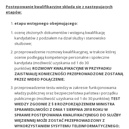
Postępowanie kwalifikacyjne składa się z następujących
etapów:
etapu wstępnego obejmującego:
ocenę złożonych dokumentów i wstępną kwalifikację
kandydatów z podziałem na dział służby i stanowisko
służbowe;
przeprowadzenie rozmowy kwalifikacyjnej, w trakcie której
ocenie podlegają kompetencje personalne i społeczne
kandydata (możliwość uzyskania od 1 do 30
punktów);
ROZMOWY KWALIFIKACYJNE W PRZYPADKU
ZAISTNIAŁEJ KONIECZNOŚCI PRZEPROWADZONE ZOSTANĄ
PRZEZ WIDEO POŁĄCZENIE;
przeprowadzenie testu wiedzy w zakresie funkcjonowania
władzy publicznej oraz bezpieczeństwa państwa i porządku
publicznego (możliwość uzyskania od 1 do 30 punktów);
TEST
WIEDZY
ZGODNIE Z § 8 ROZPORZĄDZENIEM MINISTRA
SPRAWIEDLIWOŚCI Z DNIA 1 SIERPNIA 2018 ROKU W
SPRAWIE POSTĘPOWANIA KWALIFIKACYJNEGO DO SŁUŻBY
WIĘZIENNEJ MOŻE ZOSTAĆ PRZEPROWADZONY Z
WYKORZYSTANIEM SYSYTEMU TELEINFORMATYCZNEGO;