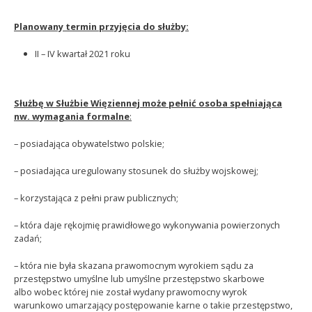
Planowany termin przyjęcia do służby:
II – IV kwartał 2021 roku
Służbę w Służbie Więziennej może pełnić osoba spełniająca
nw. wymagania formalne
:
– posiadająca obywatelstwo polskie;
– posiadająca uregulowany stosunek do służby woj­skowej;
– korzystająca z pełni praw publicznych;
– która daje rękojmię prawidłowego wykonywania powierzonych
zadań;
– która nie była skazana prawomocnym wyrokiem sądu za
przestępstwo umyślne lub umyślne prze­stępstwo skarbowe
albo wobec której nie został wydany prawomocny wyrok
warunkowo umarzający postępowanie karne o takie przestępstwo,