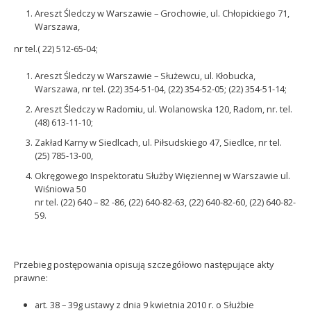
Areszt Śledczy w Warszawie – Grochowie, ul. Chłopickiego 71,
Warszawa,
nr tel.( 22) 512-65-04;
Areszt Śledczy w Warszawie – Służewcu, ul. Kłobucka,
Warszawa, nr tel. (22) 354-51-04, (22) 354-52-05; (22) 354-51-14;
Areszt Śledczy w Radomiu, ul. Wolanowska 120, Radom, nr. tel.
(48) 613-11-10;
Zakład Karny w Siedlcach, ul. Piłsudskiego 47, Siedlce, nr tel.
(25) 785-13-00,
Okręgowego Inspektoratu Służby Więziennej w Warszawie ul.
Wiśniowa 50
nr tel. (22) 640 – 82 -86, (22) 640-82-63, (22) 640-82-60, (22) 640-82-
59.
Przebieg postępowania opisują szczegółowo następujące akty
prawne:
art. 38 – 39g ustawy z dnia 9 kwietnia 2010 r. o Służbie