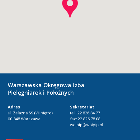
Warszawska Okręgowa Izba
Pielęgniarek i Położnych
Adres
Sekretariat
ul. Żelazna 59 (VII piętro)
tel.: 22 826 84 77
00-848 Warszawa
fax: 22 826 78 08
woipip@woipip.pl