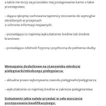
a także nie toczy się przeciwko niej postępowanie karne o takie
przestępstwo;
– dająca rękojmię zachowania tajemnicy stosownie do wymogów
określonych w przepisach
o ochro­nie informacji niejawnych;
– posiadająca co najmniej wykształcenie średnie lub średnie
branżowe;
– posiadająca zdolność fizyczną i psychiczną do pełnienia służby.
Wymagania dodatkowe na stanowisku młodszej
pielęgniarki/młodszego pielęgniarza:
– aktualne prawo wykonywania zawodu pielęgniarki/pielęgniarza;
– wykształcenie co najmniej średnie w zakresie pielęgniarstwa
Dokumenty jakie należy przesłać w celu wszczęcia
postępowania kwalifikacyjnego: