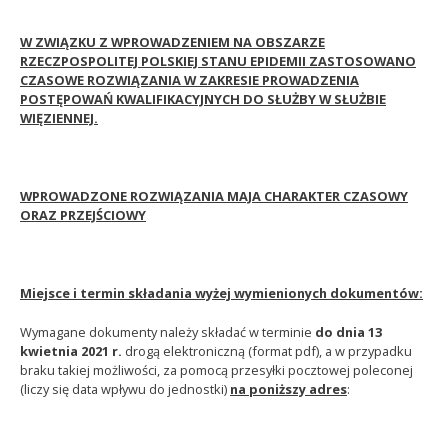
W ZWIĄZKU Z WPROWADZENIEM NA OBSZARZE
RZECZPOSPOLITEJ POLSKIEJ STANU EPIDEMII ZASTOSOWANO
CZASOWE ROZWIĄZANIA W ZAKRESIE PROWADZENIA
POSTĘPOWAŃ KWALIFIKACYJNYCH DO SŁUŻBY W SŁUŻBIE
WIĘZIENNEJ.
WPROWADZONE ROZWIĄZANIA MAJA CHARAKTER CZASOWY
ORAZ PRZEJŚCIOWY
Miejsce i termin składania wyżej wymienionych dokumentów:
Wymagane dokumenty należy składać w terminie
do dnia 13
kwietnia 2021 r.
drogą elektroniczną (format pdf), a w przypadku
braku takiej możliwości, za pomocą przesyłki pocztowej poleconej
(liczy się data wpływu do jednostki)
na poniższy adres
: