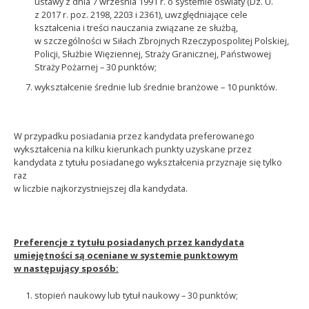
ustawy z dnia 7 września 1991 r. o systemie oświaty (Dz. U.
z 2017 r. poz. 2198, 2203 i 2361), uwzględniające cele
kształcenia i treści nauczania związane ze służbą,
w szczególności w Siłach Zbrojnych Rzeczypospolitej Polskiej,
Policji, Służbie Więziennej, Straży Granicznej, Państwowej
Straży Pożarnej – 30 punktów;
wykształcenie średnie lub średnie branżowe – 10 punktów.
W przypadku posiadania przez kandydata preferowanego
wykształcenia na kilku kierunkach punkty uzyskane przez
kandydata z tytułu posiadanego wykształcenia przyznaje się tylko
raz
w liczbie najkorzystniejszej dla kandydata.
Preferencje z tytułu posiadanych przez kandydata
umiejętności są oceniane w systemie punktowym
w następujący sposób:
stopień naukowy lub tytuł naukowy – 30 punktów;