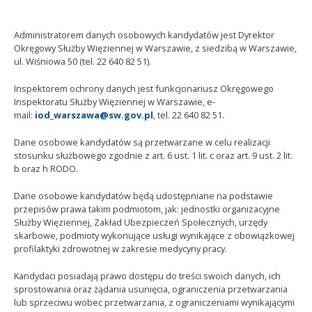
Administratorem danych osobowych kandydatów jest Dyrektor
Okręgowy Służby Więziennej w Warszawie, z siedzibą w Warszawie,
ul. Wiśniowa 50 (tel. 22 640 82 51).
Inspektorem ochrony danych jest funkcjonariusz Okręgowego
Inspektoratu Służby Więziennej w Warszawie, e-
mail:
iod_warszawa@sw.gov.pl
, tel. 22 640 82 51.
Dane osobowe kandydatów są przetwarzane w celu realizacji
stosunku służbowego zgodnie z art. 6 ust. 1 lit. c oraz art. 9 ust. 2 lit.
b oraz h RODO.
Dane osobowe kandydatów będą udostępniane na podstawie
przepisów prawa takim podmiotom, jak: jednostki organizacyjne
Służby Więziennej, Zakład Ubezpieczeń Społecznych, urzędy
skarbowe, podmioty wykonujące usługi wynikające z obowiązkowej
profilaktyki zdrowotnej w zakresie medycyny pracy.
Kandydaci posiadają prawo dostępu do treści swoich danych, ich
sprostowania oraz żądania usunięcia, ograniczenia przetwarzania
lub sprzeciwu wobec przetwarzania, z ograniczeniami wynikającymi