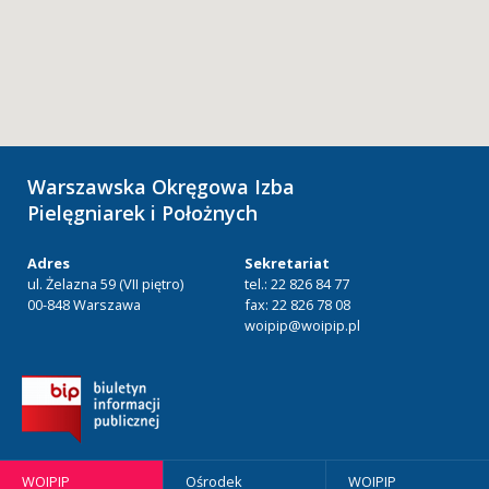
Warszawska Okręgowa Izba
Pielęgniarek i Położnych
Adres
Sekretariat
ul. Żelazna 59 (VII piętro)
tel.: 22 826 84 77
00-848 Warszawa
fax: 22 826 78 08
woipip@woipip.pl
WOIPIP
Ośrodek
WOIPIP