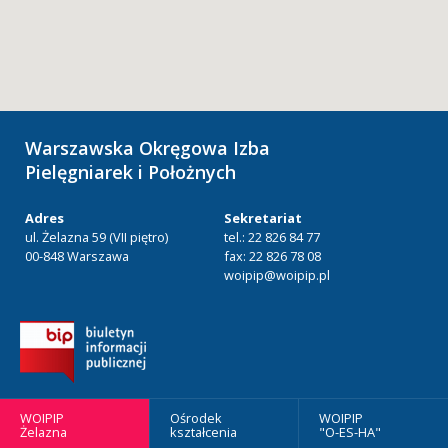
Warszawska Okręgowa Izba
Pielęgniarek i Położnych
Adres
Sekretariat
ul. Żelazna 59 (VII piętro)
tel.: 22 826 84 77
00-848 Warszawa
fax: 22 826 78 08
woipip@woipip.pl
WOIPIP
Ośrodek
WOIPIP
Żelazna
kształcenia
"O-ES-HA"