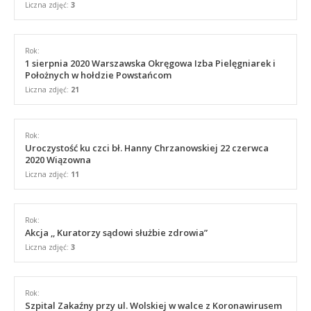
Liczna zdjęć:
3
Rok:
1 sierpnia 2020 Warszawska Okręgowa Izba Pielęgniarek i
Położnych w hołdzie Powstańcom
Liczna zdjęć:
21
Rok:
Uroczystość ku czci bł. Hanny Chrzanowskiej 22 czerwca
2020 Wiązowna
Liczna zdjęć:
11
Rok:
Akcja ,, Kuratorzy sądowi służbie zdrowia”
Liczna zdjęć:
3
Rok:
Szpital Zakaźny przy ul. Wolskiej w walce z Koronawirusem