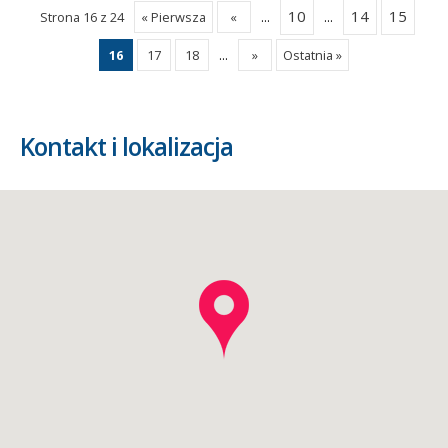
10
14
15
Strona 16 z 24
« Pierwsza
«
...
...
16
17
18
...
»
Ostatnia »
Kontakt i lokalizacja