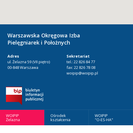
Warszawska Okręgowa Izba
Pielęgniarek i Położnych
Adres
Sekretariat
ul. Żelazna 59 (VII piętro)
tel.: 22 826 84 77
00-848 Warszawa
fax: 22 826 78 08
woipip@woipip.pl
WOIPIP
Ośrodek
WOIPIP
Żelazna
kształcenia
"O-ES-HA"