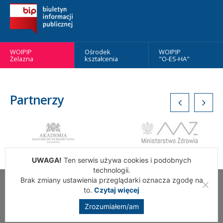
WOIPIP
Ośrodek
WOIPIP
Żelazna
kształcenia
"O-ES-HA"
Partnerzy
UWAGA!
Ten serwis używa cookies i podobnych
technologii.
Brak zmiany ustawienia przeglądarki oznacza zgodę na
Wszelkie Prawa Zastrzeżone. Warszawska Okręgowa Izba
to.
Czytaj więcej
Pielęgniarek i Położnych
Zrozumiałem/am
Realizacja:
addslashes.pl