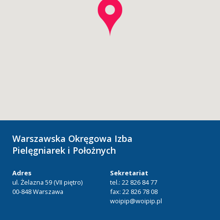
Warszawska Okręgowa Izba
Pielęgniarek i Położnych
Adres
Sekretariat
ul. Żelazna 59 (VII piętro)
tel.: 22 826 84 77
00-848 Warszawa
fax: 22 826 78 08
woipip@woipip.pl