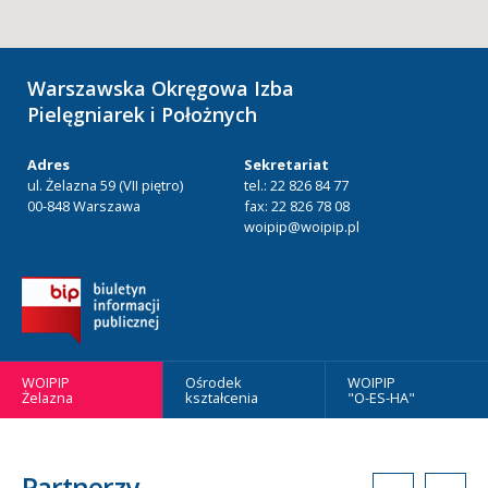
Warszawska Okręgowa Izba
Pielęgniarek i Położnych
Adres
Sekretariat
ul. Żelazna 59 (VII piętro)
tel.: 22 826 84 77
00-848 Warszawa
fax: 22 826 78 08
woipip@woipip.pl
WOIPIP
Ośrodek
WOIPIP
Żelazna
kształcenia
"O-ES-HA"
Partnerzy